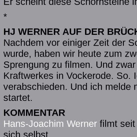
Er scheint diese Schornsteine i
*
HJ WERNER AUF DER BRÜC
Nachdem vor einiger Zeit der S
wurde, haben wir heute zum zwe
Sprengung zu filmen. Und zwar 
Kraftwerkes in Vockerode. So. 
verabschieden. Und ich melde 
startet.
KOMMENTAR
Hans-Joachim Werner
filmt sei
sich selbst.